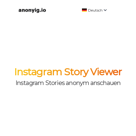
Deutsch
Deutsch
English
Español
Français
हिन्दी
Instagram Story Viewer
Italiano
Instagram Stories anonym anschauen
日本語
한국어
Polski
Português
Русский
Türkçe